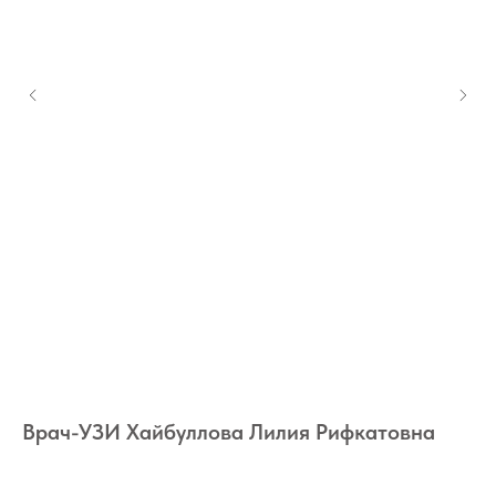
Врач-УЗИ Хайбуллова Лилия Рифкатовна
В