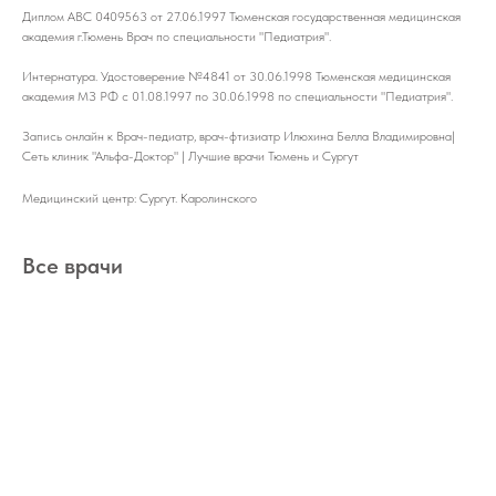
Диплом АВС 0409563 от 27.06.1997 Тюменская государственная медицинская
академия г.Тюмень Врач по специальности "Педиатрия".
Интернатура. Удостоверение №4841 от 30.06.1998 Тюменская медицинская
академия МЗ РФ с 01.08.1997 по 30.06.1998 по специальности "Педиатрия".
Запись онлайн к Врач-педиатр, врач-фтизиатр Илюхина Белла Владимировна|
Сеть клиник "Альфа-Доктор" | Лучшие врачи Тюмень и Сургут
Медицинский центр: Сургут. Каролинского
Все врачи