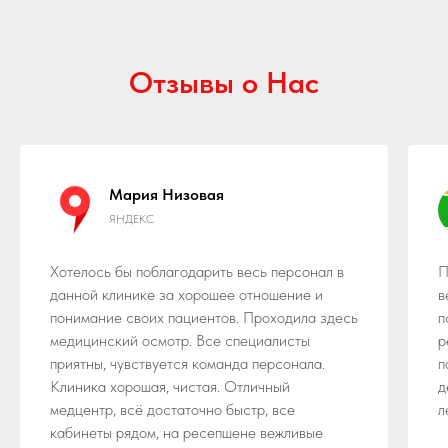
Отзывы о Нас
Мария Низовая
ЯНДЕКС
Хотелось бы поблагодарить весь персонал в
П
данной клинике за хорошее отношение и
в
понимание своих пациентов. Проходила здесь
п
медицинский осмотр. Все специалисты
р
приятны, чувствуется команда персонала.
п
Клиника хорошая, чистая​. Отличный
д
медцентр, всё достаточно быстр, все
л
кабинеты рядом, на ресепшене вежливые