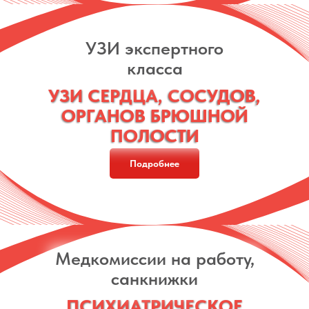
УЗИ экспертного
класса
УЗИ СЕРДЦА, СОСУДОВ,
УЗИ СЕРДЦА, СОСУДОВ,
ОРГАНОВ БРЮШНОЙ
ОРГАНОВ БРЮШНОЙ
ПОЛОСТИ
ПОЛОСТИ
Подробнее
Медкомиссии на работу,
санкнижки
ПСИХИАТРИЧЕСКОЕ
ПСИХИАТРИЧЕСКОЕ