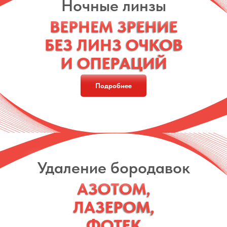
Ночные линзы
ВЕРНЕМ ЗРЕНИЕ
ВЕРНЕМ ЗРЕНИЕ
БЕЗ ЛИНЗ ОЧКОВ
БЕЗ ЛИНЗ ОЧКОВ
И ОПЕРАЦИЙ
И ОПЕРАЦИЙ
Подробнее
Удаление бородавок
АЗОТОМ,
АЗОТОМ,
ЛАЗЕРОМ,
ЛАЗЕРОМ,
ФОТЕК
ФОТЕК