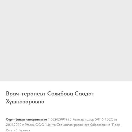
Врач-терапевт Сохибова Саодат
Хушназаровна
Сертификат специалиста
1162242991990 Регистр номер 5/1115-13СС от
20.11.2020 г. Рязань ООО "Центр Специализированного Образования "Проф-
Ресурс" Терапия