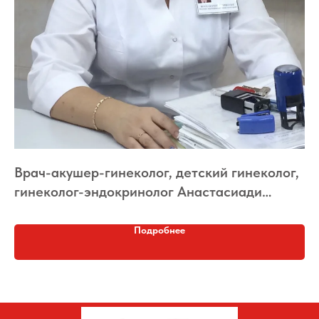
Врач-акушер-гинеколог, детский гинеколог,
В
гинеколог-эндокринолог Анастасиади
д
Лариса Леонидовна
Подробнее