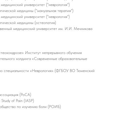
медицинский университет ("неврология")
тической медицины ("мануальная терапия")
медицинский университет ("неврология")
тической медицины (остеопатия)
венный медицинский университет им. И.И. Мечникова
стеохондрозе» Институт непрерывного обучения
ательного холдинга «Современные образовательные
по специальности «Неврология» (ФГБОУ ВО Тюменский
ассоциация (РоСА)
 Study of Pain (IASP)
общество по изучению боли (РОИБ)