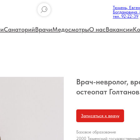
Тюмень, Евге
Богдановича, 
тел. 92-22-39
ги
Санаторий
Врачи
Медосмотры
О нас
Вакансии
Ко
Врач-невролог, вр
остеопат Голтано
Записаться к врачу
Базовое образование
2000 Тюменский государственный 