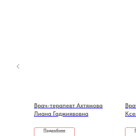
Врач-терапевт Ахтямова
Вра
Лиана Гаджиявовна
Ксе
Подробнее