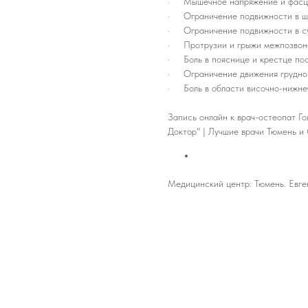
· Мышечное напряжение и фасци
· Ограничение подвижности в ше
· Ограничение подвижности в су
· Протрузии и грыжи межпозвоно
· Боль в пояснице и крестце пос
· Ограничение движения грудной 
· Боль в области височно-нижне
Запись онлайн к врач-остеопат Го
Доктор" | Лучшие врачи Тюмень и 
Медицинский центр: Тюмень. Евге