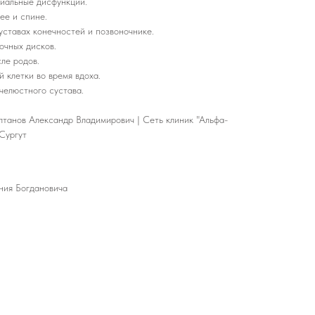
альные дисфункции.
е и спине.
ставах конечностей и позвоночнике.
чных дисков.
ле родов.
клетки во время вдоха.
челюстного сустава.
лтанов Александр Владимирович | Сеть клиник "Альфа-
Сургут
ния Богдановича