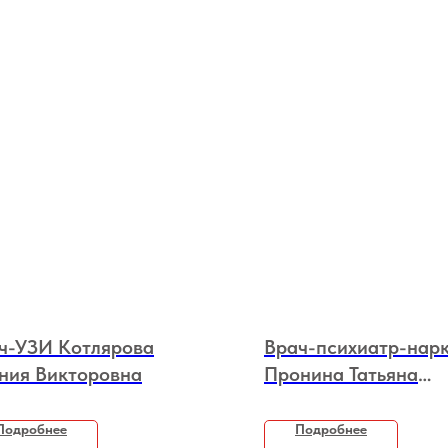
ч-УЗИ Котлярова
Врач-психиатр-нар
ния Викторовна
Пронина Татьяна
Михайловна
Подробнее
Подробнее