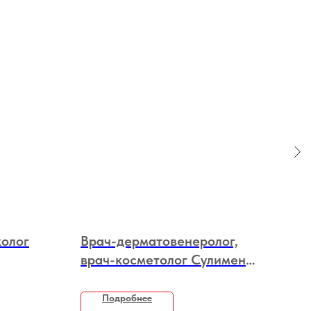
колог
Врач-дерматовенеролог,
Вра
врач-косметолог Сулименко
Аи
Юлия Валерьевна
Подробнее