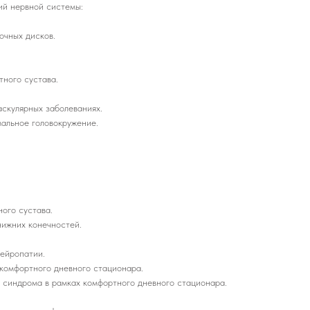
ий нервной системы:
чных дисков.
ного сустава.
скулярных заболеваниях.
льное головокружение.
ого сустава.
ижних конечностей.
ейропатии.
комфортного дневного стационара.
синдрома в рамках комфортного дневного стационара.