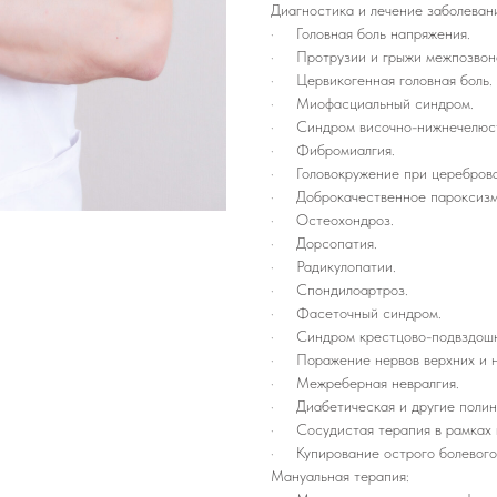
Диагностика и лечение заболеван
· Головная боль напряжения.
· Протрузии и грыжи межпозвоно
· Цервикогенная головная боль.
· Миофасциальный синдром.
· Синдром височно-нижнечелюст
· Фибромиалгия.
· Головокружение при цереброва
· Доброкачественное пароксизма
· Остеохондроз.
· Дорсопатия.
· Радикулопатии.
· Спондилоартроз.
· Фасеточный синдром.
· Синдром крестцово-подвздошн
· Поражение нервов верхних и н
· Межреберная невралгия.
· Диабетическая и другие полин
· Сосудистая терапия в рамках 
· Купирование острого болевого 
Мануальная терапия: