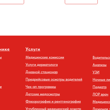
нике
Услуги
ы
Медицинские комиссии
Водительс
Услуги дерматолога
Анализы
Дневной стационар
УЗИ
Предрейсовые осмотры водителей
Ночные л
и
Чек-ап программы
Педиатр
Детские медосмотры
ЛОР врач
Флюорография и рентгенография
Медицинск
Углубленный медицинский осмотр
Лазерная 