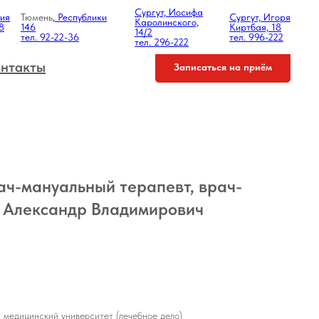
Сургут, Иосифа
ния
Тюмень
, Республики
Сургут, Игоря
Каролинского,
8
146
Киртбая, 18
14/2
тел. 92-22-36
тел. 996-222
тел. 296-222
нтакты
Записаться на приём
ач-мануальный терапевт, врач-
в Александр Владимирович
медицинский университет (лечебное дело)