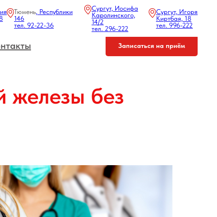
Сургут, Иосифа
ния
Тюмень
, Республики
Сургут, Игоря
Каролинского,
8
146
Киртбая, 18
14/2
тел. 92-22-36
тел. 996-222
тел. 296-222
нтакты
Записаться на приём
 железы без