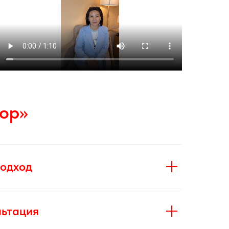
ор»
одход
льтация