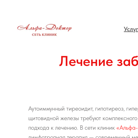
Услу
Лечение за
Аутоиммунный тиреоидит, гипотиреоз, гипе
щитовидной железы требуют комплексного
подхода к лечению. В сети клиник
«Альфа
лимфотропная терапия — современный ме