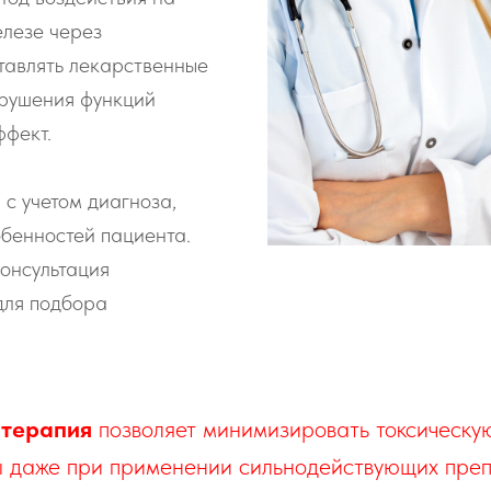
елезе через
тавлять лекарственные
арушения функций
ффект.
с учетом диагноза,
обенностей пациента.
онсультация
для подбора
терапия
позволяет минимизировать токсическую
ы даже при применении сильнодействующих преп