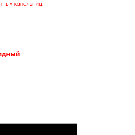
нных капельниц.
идный