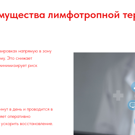
мущества лимфотропной те
зировках напрямую в зону
му. Это снижает
 минимизирует риск
нут в день и проводится в
ляет оперативно
 ускорить восстановление.