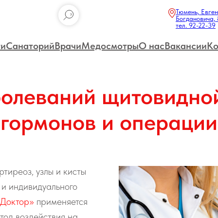
Тюмень, Евге
Богдановича, 
тел. 92-22-39
ги
Санаторий
Врачи
Медосмотры
О нас
Вакансии
Ко
болеваний щитовидной
гормонов и операции
ртиреоз, узлы и кисты
 и индивидуального
-Доктор»
применяется
тод воздействия на