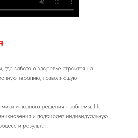
я
 где забота о здоровье строится на
ропную терапию, позволяющую
намики и полного решения проблемы. На
озникновения и подбирает индивидуальную
оцесс и результат.