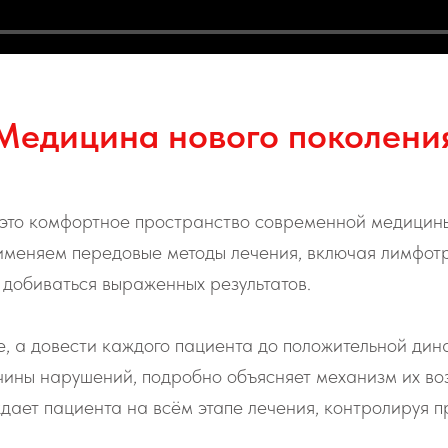
Медицина нового поколени
то комфортное пространство современной медицины,
именяем передовые методы лечения, включая лимфот
 добиваться выраженных результатов.
е, а довести каждого пациента до положительной ди
ичины нарушений, подробно объясняет механизм их в
ает пациента на всём этапе лечения, контролируя пр